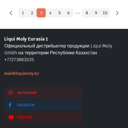
…
1
2
3
4
5
6
8
9
10
Liqui Moly Eurasia 1
Официальный дистрибьютер продукции Liqui Moly
Gmbh на территории Республики Казахстан
+77273883105
mail@liquimoly.kz
INSTAGRAM
FACEBOOK
YOUTUBE