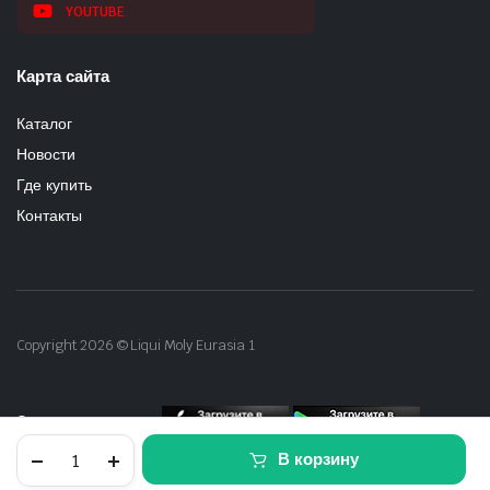
YOUTUBE
Карта сайта
Каталог
Новости
Где купить
Контакты
Copyright 2026 © Liqui Moly Eurasia 1
Скачать приложение
TOP
В корзину
TEC
6600
МАГАЗИН
ПОИСК
АККАУНТ
КАТЕГОРИИ