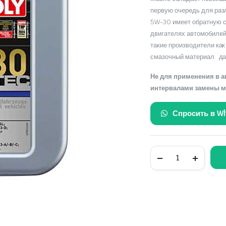
первую очередь для разл
5W-30 имеет обратную с
двигателях автомобилей 
такие производители как
смазочный материал дан
Не для применения в 
интервалами замены м
Спросить в W
SPECIAL
TEC
F
SAE
5W-
30
синтетическое
моторное
масло