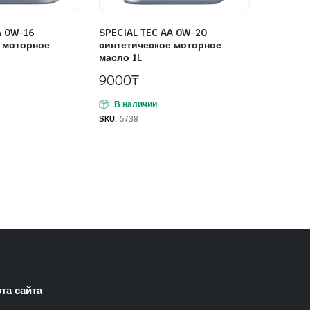
A 0W-16
SPECIAL TEC AA 0W-20
 моторное
синтетическое моторное
масло 1L
9000
₸
В наличии
SKU:
6738
та сайта