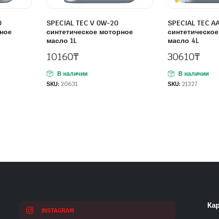
0
SPECIAL TEC V 0W-20
SPECIAL TEC A
ное
синтетическое моторное
синтетическое
масло 1L
масло 4L
10160
₸
30610
₸
В наличии
В наличии
SKU:
20631
SKU:
21327
Кар
INSTAGRAM