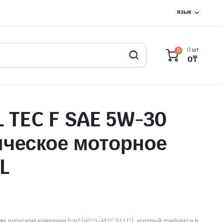
язык
0 шт
0
0
₸
 TEC F SAE 5W-30
ическое моторное
L
м допуском компании Ford (WSS-M2C 913 D), который требуется в