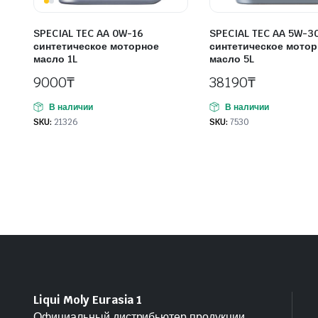
SPECIAL TEC AA 0W-16
SPECIAL TEC AA 5W-3
синтетическое моторное
синтетическое мотор
масло 1L
масло 5L
9000
₸
38190
₸
В наличии
В наличии
SKU:
21326
SKU:
7530
Liqui Moly Eurasia 1
Официальный дистрибьютер продукции