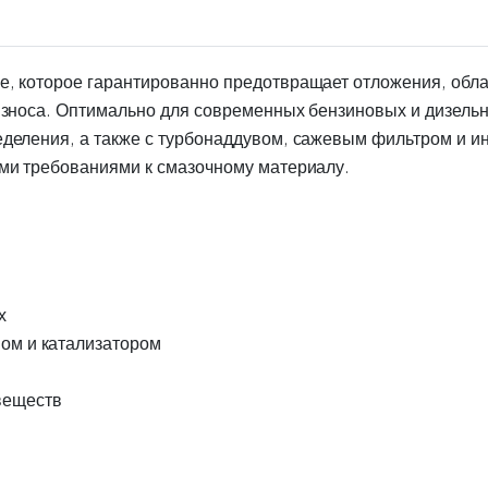
1L
quantity
, которое гарантированно предотвращает отложения, обла
износа. Оптимально для современных бензиновых и дизельн
деления, а также с турбонаддувом, сажевым фильтром и ин
ими требованиями к смазочному материалу.
х
вом и катализатором
веществ