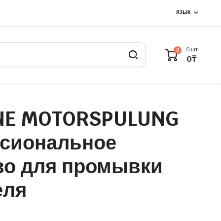
язык
0 шт
0
0
₸
NE MOTORSPULUNG
сиональное
во для промывки
еля