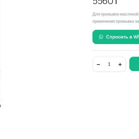
5560
₸
Для промывки масляной 
применения промывки зав
Спросить в W
PRO-
LINE
MOTORSPULUNG
профессиональное
средство
для
промывки
двигателя
quantity