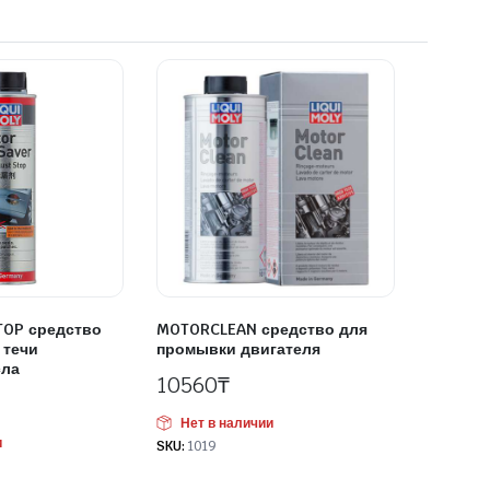
TOP средство
MOTORCLEAN средство для
 течи
промывки двигателя
сла
10560
₸
Нет в наличии
и
SKU:
1019