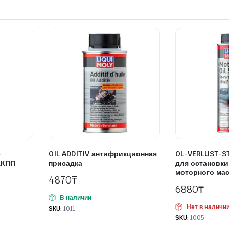
-
OIL ADDITIV антифрикционная
OL-VERLUST-S
АКПП
присадка
для остановки
моторного ма
4870
₸
6880
₸
В наличии
Нет в наличи
SKU:
1011
SKU:
1005