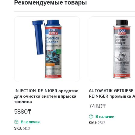
Рекомендуемые товары
INJECTION-REINIGER средство
AUTOMATIK GETRIEBE
для очистки систем впрыска
REINIGER промывка 
топлива
7480
₸
5880
₸
В наличии
В наличии
SKU:
2512
SKU:
5110