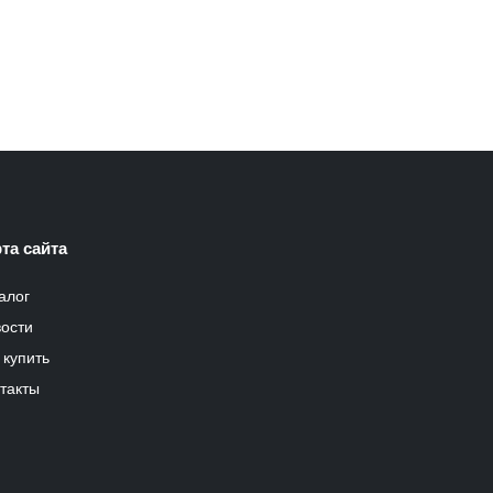
та сайта
алог
ости
 купить
такты