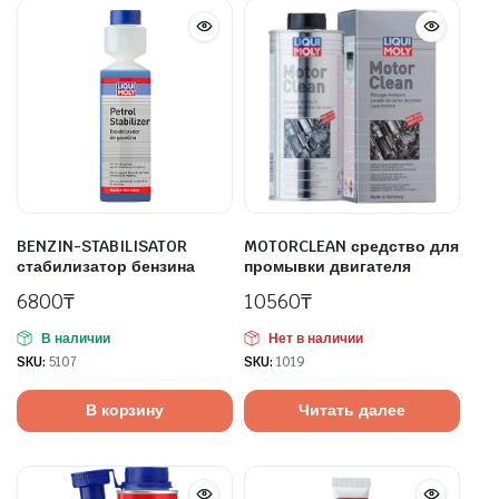
BENZIN-STABILISATOR
MOTORCLEAN средство для
стабилизатор бензина
промывки двигателя
6800
₸
10560
₸
В наличии
Нет в наличии
SKU:
5107
SKU:
1019
В корзину
Читать далее