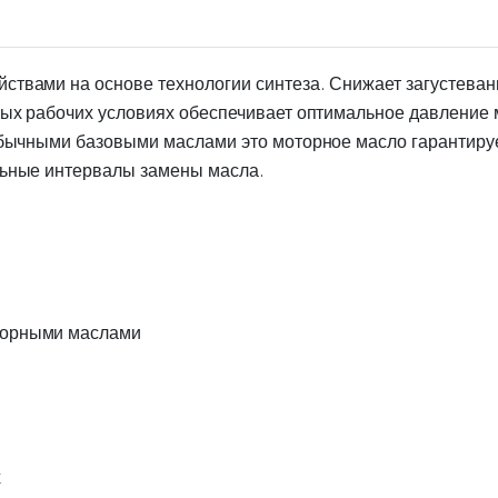
твами на основе технологии синтеза. Снижает загустевани
ных рабочих условиях обеспечивает оптимальное давление 
еобычными базовыми маслами это моторное масло гаранти
льные интервалы замены масла.
торными маслами
х