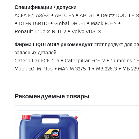
Спецификации / допуски
ACEA E7, A3/B4 • API CI-4 • API SL • Deutz DQC III-1
• DTFR 15B110 • Global DHD-1 • Mack EO-N •
Renault Trucks RLD-2 • Volvo VDS-3
Фирма LIQUI MOLY рекомендует
этот продукт для а
запасных деталей:
Caterpillar ECF-1-a • Caterpillar ECF-2 • Cummins
Mack EO-M Plus • MAN M 3275-1 • MB 228.3 • MB 229
Рекомендуемые товары