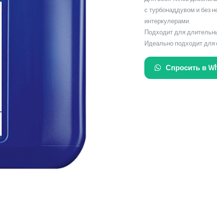
с турбонаддувом и без не
интеркулерами.
Подходит для длительны
Идеально подходит для 
Спросить в W