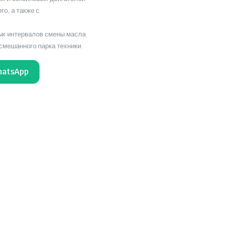
го, а также с
х интервалов смены масла.
смешанного парка техники.
hatsApp