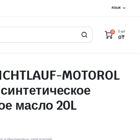
язык
0 шт
0
0
₸
ICHTLAUF-MOTOROL
 синтетическое
ое масло 20L
ых и бензиновых двигателей