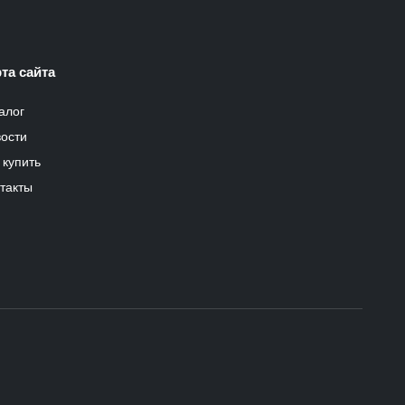
та сайта
алог
ости
 купить
такты