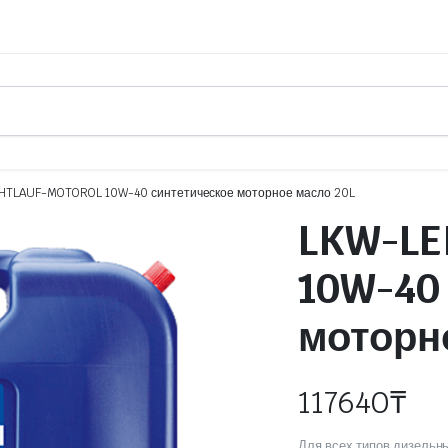
HTLAUF-MOTOROL 10W-40 синтетическое моторное масло 20L
LKW-LE
10W-40
моторн
117640
₸
Для всех типов дизельн