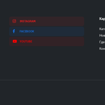
Кар
INSTAGRAM
Кат
FACEBOOK
Нов
YOUTUBE
Где
Кон