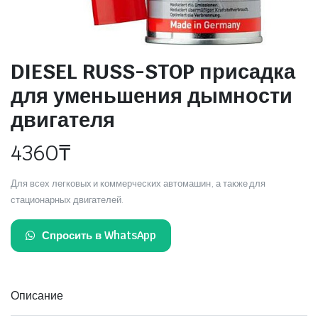
DIESEL RUSS-STOP присадка
для уменьшения дымности
двигателя
4360
₸
Для всех легковых и коммерческих автомашин, а также для
стационарных двигателей.
Спросить в WhatsApp
Описание