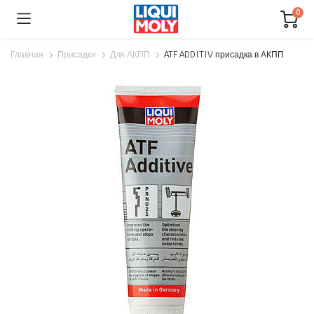
0
Главная
Присадки
Для АКПП
ATF ADDITIV присадка в АКПП