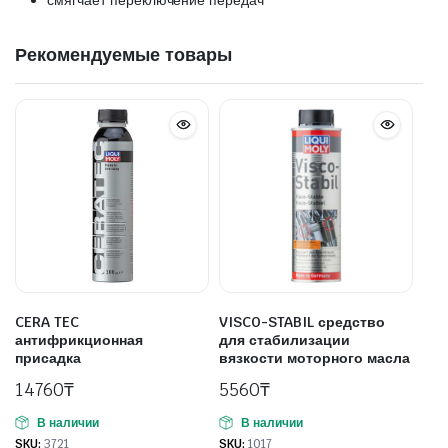
Рекомендуемые товары
CERA TEC
VISCO-STABIL средство
антифрикционная
для стабилизации
присадка
вязкости моторного масла
14760
₸
5560
₸
В наличии
В наличии
SKU:
3721
SKU:
1017