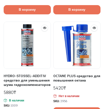
В корзину
В корзину
HYDRO-STOSSEL-ADDITIV
OCTANE PLUS средство для
средство для уменьшения
повышения октана
шума гидрокомпенсаторов
5420
₸
5880
₸
Нет в наличии
В наличии
SKU:
2956
SKU:
1009